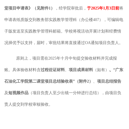
堂项目申请表》（见附件
1）
，经学院审批后，
于
202
5
年
1
月
3日前
将
申请表纸质版交到教务部实践教学管理科（办公楼
4
07），
可编辑
电
子版发送至实践教学管理科邮箱。学校将视活动开展计划和经费情
况择优予以支持，届时，审批结果将直接通过
OA通知项目负责人。
原则上，
项目
需在
2025年
十月中旬提交验收材料并完成报
账。具体验收材料含
过程佐证
材料
、
项目成果材
料
（如有）
、
“广东
石油化工学院第二课堂项目总结验收表”（附件2）
、
项目总结报告
及
短视频作品
（项目负责人至少出镜一分钟进行总结），由项目负
责人
提交
到
学校审核验收。