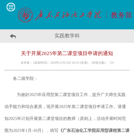
实践教学科
关于开展2025年第二课堂项目申请的通知
发布者： [发表时间]：2024年12月23日 09:29 [来源]： [浏览次数]：
724
各二级学院：
为做好
202
5
年应用型第二课堂项目工作，提升广大师生实践
动手能力和综合素质，现开展
202
5
年第二课堂项目申请工作。请通
知
202
5
年计划开展第二课堂项目的教师（
原则上，
活动开展时间范
围为
202
5
年
1月-
1
0
月
），填写
《广东石油化工学院应用型课程第二课