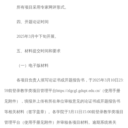
所有项目采用专家网评形式。
四、开题论证时间
202
5
年
3月
中
下旬开展。
五、材料提交时间和要求
（
一
）
电子版材料
各项目负责人填写论证书或开题报告书，于
2025年
3月
10
日
23:
59前登录教学类项目管理平台https://zlgcgl.gdupt.edu.cn/（使用手册
见附件），填报并上传
有所在单位审核意见的
论证书或开题报告书
等相关材料
（
签字盖章
）
。各学院于
3月
11
日
15:00前登录教学类项目
管理平台（使用手册见附件）并审核各项目材料。逾期系统将关